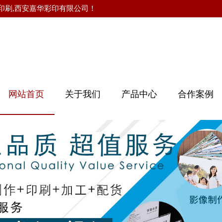
印刷,西安嘉华彩印有限公司！
网站首页
关于我们
产品中心
合作案例