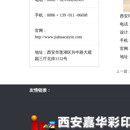
手机：0086 + 139 -911 -06698
西安
电话：0
官网：
设计：0
http://www.jiahuacaiyin.com
手机：0
官网
地址：西安市莲湖区兴中路大观
地址
园三厅北排1112号
上一篇
友情链接：