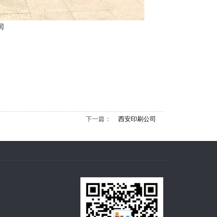
司
下一篇：
西安印刷公司