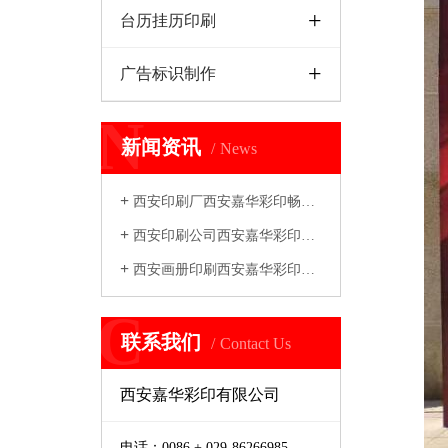
+
台历挂历印刷
+
广告标识制作
N
新闻资讯
News
+
西安印刷厂西安嘉华彩印畅谈平面设计的5个...
+
西安印刷公司西安嘉华彩印畅谈做销售，很多...
+
西安画册印刷西安嘉华彩印分析纸箱印刷中常...
C
联系我们
Contact Us
西安嘉华彩印有限公司
电话：0086 + 029-86266985