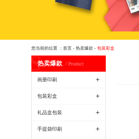
您当前的位置 ：
首页
-
热卖爆款
-
包装彩盒
S
热卖爆款
Product
+
画册印刷
+
包装彩盒
+
礼品盒包装
+
手提袋印刷