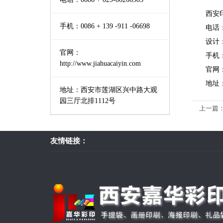
西安
手机：0086 + 139 -911 -06698
电话：0
设计：0
官网：
手机：0
http://www.jiahuacaiyin.com
官网
地址
地址：西安市莲湖区兴中路大观
园三厅北排1112号
上一篇
友情链接：