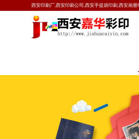
西安印刷厂,西安印刷公司,西安手提袋印刷,西安画册